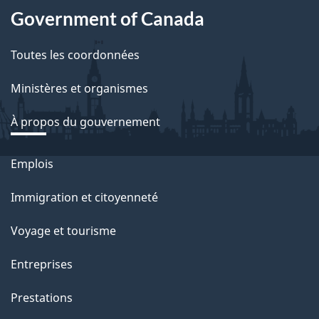
a
Government of Canada
c
t
Toutes les coordonnées
i
Ministères et organismes
o
n
À propos du gouvernement
s
Emplois
Themes
u
and
r
Immigration et citoyenneté
topics
c
Voyage et tourisme
e
t
Entreprises
t
e
Prestations