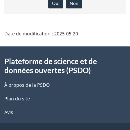
o
Oui
Non
n
n
e
Date de modification :
2025-05-20
z
v
About
o
Plateforme de science et de
this
t
données ouvertes (PSDO)
r
site
e
À propos de la PSDO
r
é
Plan du site
t
Avis
r
o