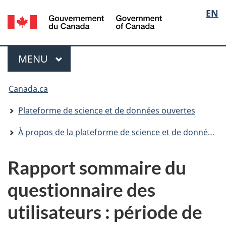
Sélec
Langu
EN
Aller
Passer
Passer
/
au
à
à
Government
de
select
contenu
«
la
of
principal
Au
version
Canada
Menu
la
MENU
PRINCIPAL
sujet
HTML
du
simplifiée
langu
Vous
gouvernement
Canada.ca
»
êtes
Plateforme de science et de données ouvertes
ici
À propos de la plateforme de science et de données ouvertes
Rapport sommaire du
questionnaire des
utilisateurs : période de